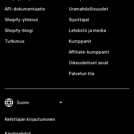
API-dokumentaatio
Uramahdollisuudet
Shopify-yhteisö
Sijoittajat
Shopify-blogi
Lehdistö ja media
Tutkimus
Kumppanit
Affiliate-kumppanit
Oikeudelliset asiat
Palvelun tila
Kehittäjän kirjautuminen
Käyttöehdot