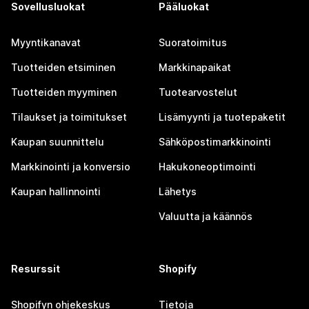
Sovellusluokat
Pääluokat
Myyntikanavat
Suoratoimitus
Tuotteiden etsiminen
Markkinapaikat
Tuotteiden myyminen
Tuotearvostelut
Tilaukset ja toimitukset
Lisämyynti ja tuotepaketit
Kaupan suunnittelu
Sähköpostimarkkinointi
Markkinointi ja konversio
Hakukoneoptimointi
Kaupan hallinnointi
Lähetys
Valuutta ja käännös
Resurssit
Shopify
Shopifyn ohjekeskus
Tietoja