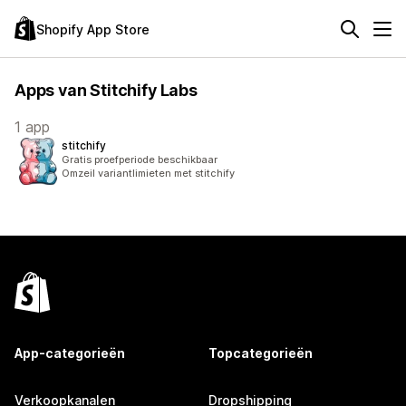
Shopify App Store
Apps van Stitchify Labs
1 app
stitchify
Gratis proefperiode beschikbaar
Omzeil variantlimieten met stitchify
App-categorieën
Topcategorieën
Verkoopkanalen
Dropshipping