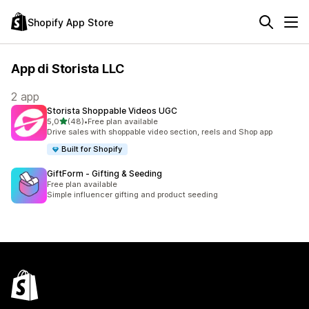
Shopify App Store
App di Storista LLC
2 app
Storista Shoppable Videos UGC
stelle su 5
5,0
(48)
•
Free plan available
48 recensioni totali
Drive sales with shoppable video section, reels and Shop app
Built for Shopify
GiftForm ‑ Gifting & Seeding
Free plan available
Simple influencer gifting and product seeding