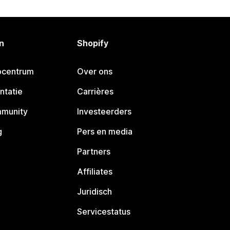
n
Shopify
pcentrum
Over ons
ntatie
Carrières
mmunity
Investeerders
g
Pers en media
Partners
Affiliates
Juridisch
Servicestatus