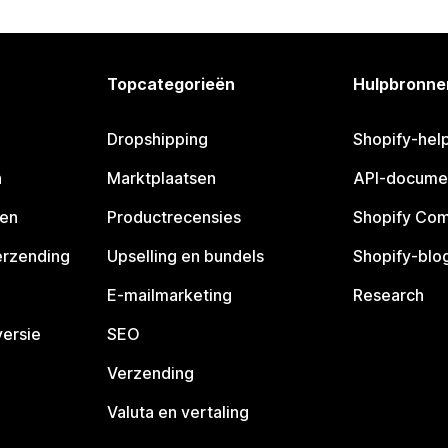
Topcategorieën
Hulpbronne
Dropshipping
Shopify-hel
n
Marktplaatsen
API-docume
pen
Productrecensies
Shopify Co
erzending
Upselling en bundels
Shopify-blo
E-mailmarketing
Research
ersie
SEO
Verzending
Valuta en vertaling