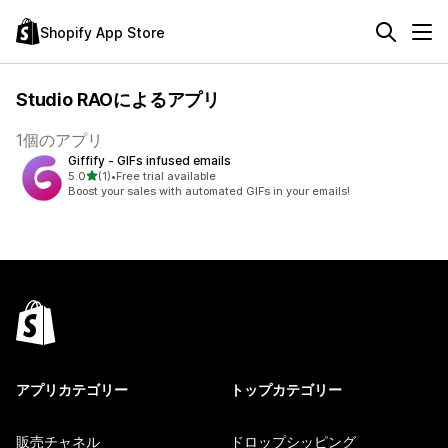
Shopify App Store
Studio RAOによるアプリ
1個のアプリ
Giffify ‑ GIFs infused emails
5つ星中
5.0
(1)
•
Free trial available
合計レビュー数：1件
Boost your sales with automated GIFs in your emails!
アプリカテゴリー
トップカテゴリー
販売チャネル
ドロップシッピング