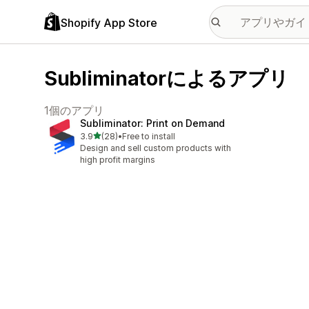
Shopify App Store
Subliminatorによるアプリ
1個のアプリ
Subliminator: Print on Demand
5つ星中
3.9
(28)
•
Free to install
合計レビュー数：28件
Design and sell custom products with
high profit margins