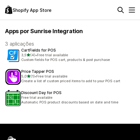
Shopify App Store
Apps por Sunrise Integration
3 aplicações
CartFields for POS
de 5 estrelas
3,5
(4)
•
Free trial available
4 total de avaliações
Custom fields for POS cart, products & post purchase
Price Tapper POS
de 5 estrelas
5,0
(1)
•
Free trial available
1 total de avaliações
Create a list of custom priced items to add to your POS cart
Discount Day for POS
Free trial available
Automatic POS product discounts based on date and time