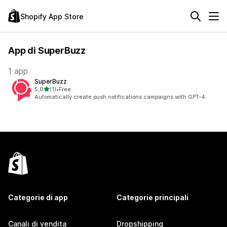
Shopify App Store
App di SuperBuzz
1 app
SuperBuzz
stelle su 5
5,0
(1)
•
Free
1 recensioni totali
Automatically create push notifications campaigns with GPT-4.
Categorie di app
Categorie principali
Canali di vendita
Dropshipping