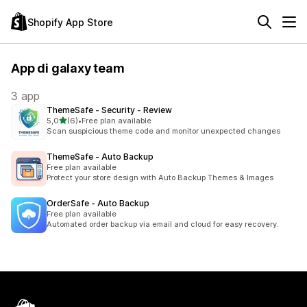
Shopify App Store
App di galaxy team
3 app
ThemeSafe ‑ Security ‑ Review
stelle su 5
5,0
(6)
•
Free plan available
6 recensioni totali
Scan suspicious theme code and monitor unexpected changes
ThemeSafe ‑ Auto Backup
Free plan available
Protect your store design with Auto Backup Themes & Images
OrderSafe ‑ Auto Backup
Free plan available
Automated order backup via email and cloud for easy recovery.