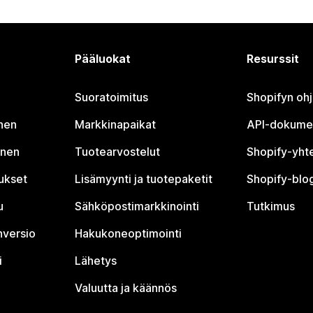
Pääluokat
Resurssit
Suoratoimitus
Shopifyn oh
nen
Markkinapaikat
API-dokume
inen
Tuotearvostelut
Shopify-yht
tukset
Lisämyynti ja tuotepaketit
Shopify-blog
u
Sähköpostimarkkinointi
Tutkimus
nversio
Hakukoneoptimointi
i
Lähetys
Valuutta ja käännös