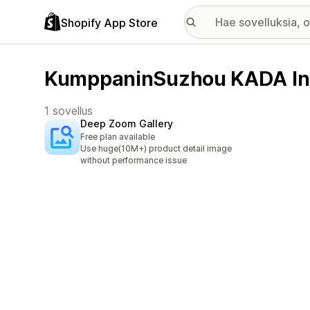
Shopify App Store
KumppaninSuzhou KADA Inter
1 sovellus
Deep Zoom Gallery
Free plan available
Use huge(10M+) product detail image
without performance issue