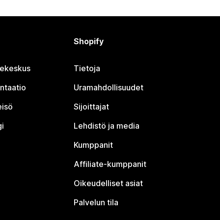
Shopify
jekeskus
Tietoja
ntaatio
Uramahdollisuudet
eisö
Sijoittajat
i
Lehdistö ja media
Kumppanit
Affiliate-kumppanit
Oikeudelliset asiat
Palvelun tila