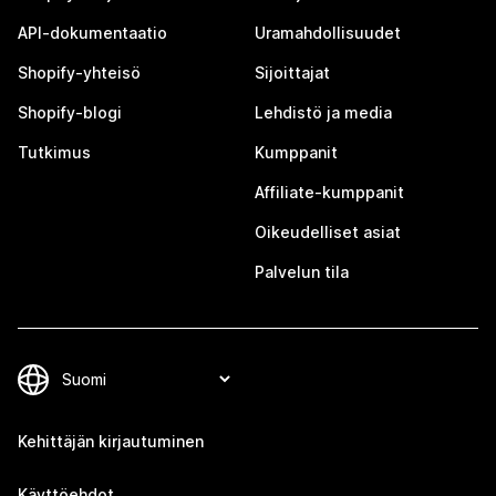
API-dokumentaatio
Uramahdollisuudet
Shopify-yhteisö
Sijoittajat
Shopify-blogi
Lehdistö ja media
Tutkimus
Kumppanit
Affiliate-kumppanit
Oikeudelliset asiat
Palvelun tila
Kehittäjän kirjautuminen
Käyttöehdot