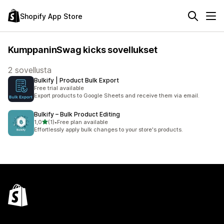
Shopify App Store
KumppaninSwag kicks sovellukset
2 sovellusta
Bulkify | Product Bulk Export
Free trial available
Export products to Google Sheets and receive them via email.
Bulkify – Bulk Product Editing
/ 5 tähteä
1,0
(1)
•
Free plan available
1 arvostelua yhteensä
Effortlessly apply bulk changes to your store's products.