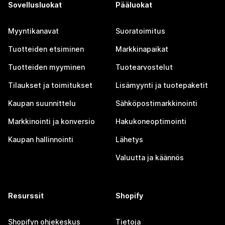
Sovellusluokat
Pääluokat
Myyntikanavat
Suoratoimitus
Tuotteiden etsiminen
Markkinapaikat
Tuotteiden myyminen
Tuotearvostelut
Tilaukset ja toimitukset
Lisämyynti ja tuotepaketit
Kaupan suunnittelu
Sähköpostimarkkinointi
Markkinointi ja konversio
Hakukoneoptimointi
Kaupan hallinnointi
Lähetys
Valuutta ja käännös
Resurssit
Shopify
Shopifyn ohjekeskus
Tietoja