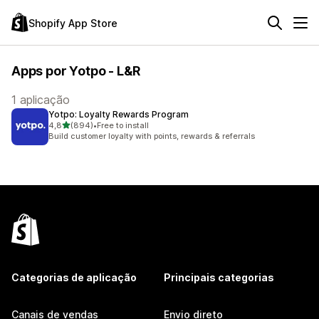
Shopify App Store
Apps por Yotpo - L&R
1 aplicação
Yotpo: Loyalty Rewards Program
de 5 estrelas
4,8
(894)
•
Free to install
894 total de avaliações
Build customer loyalty with points, rewards & referrals
Categorias de aplicação
Principais categorias
Canais de vendas
Envio direto