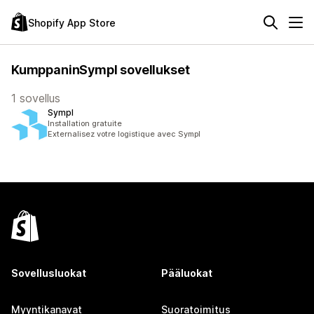
Shopify App Store
KumppaninSympl sovellukset
1 sovellus
Sympl
Installation gratuite
Externalisez votre logistique avec Sympl
Sovellusluokat
Pääluokat
Myyntikanavat
Suoratoimitus