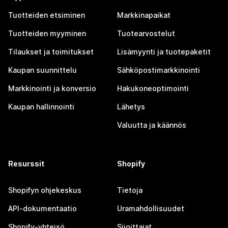
Tuotteiden etsiminen
Markkinapaikat
Tuotteiden myyminen
Tuotearvostelut
Tilaukset ja toimitukset
Lisämyynti ja tuotepaketit
Kaupan suunnittelu
Sähköpostimarkkinointi
Markkinointi ja konversio
Hakukoneoptimointi
Kaupan hallinnointi
Lähetys
Valuutta ja käännös
Resurssit
Shopify
Shopifyn ohjekeskus
Tietoja
API-dokumentaatio
Uramahdollisuudet
Shopify-yhteisö
Sijoittajat