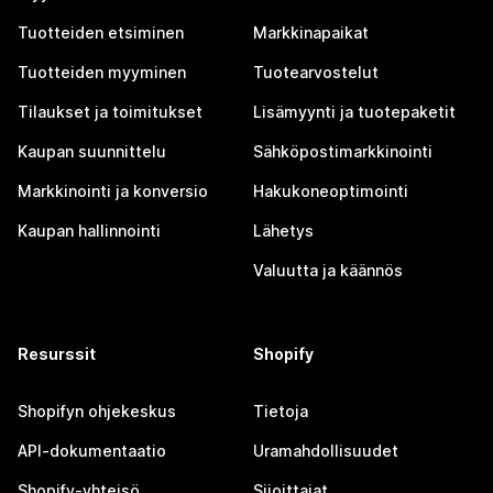
Tuotteiden etsiminen
Markkinapaikat
Tuotteiden myyminen
Tuotearvostelut
Tilaukset ja toimitukset
Lisämyynti ja tuotepaketit
Kaupan suunnittelu
Sähköpostimarkkinointi
Markkinointi ja konversio
Hakukoneoptimointi
Kaupan hallinnointi
Lähetys
Valuutta ja käännös
Resurssit
Shopify
Shopifyn ohjekeskus
Tietoja
API-dokumentaatio
Uramahdollisuudet
Shopify-yhteisö
Sijoittajat