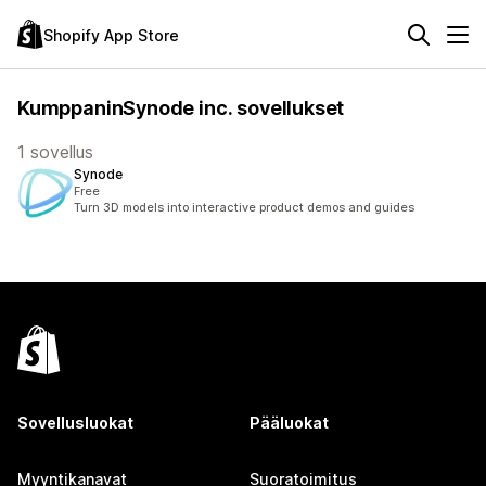
Shopify App Store
KumppaninSynode inc. sovellukset
1 sovellus
Synode
Free
Turn 3D models into interactive product demos and guides
Sovellusluokat
Pääluokat
Myyntikanavat
Suoratoimitus