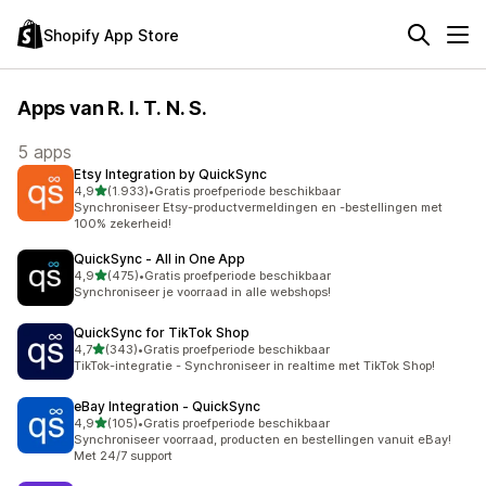
Shopify App Store
Apps van R. I. T. N. S.
5 apps
Etsy Integration by QuickSync
van 5 sterren
4,9
(1.933)
•
Gratis proefperiode beschikbaar
1933 recensies in totaal
Synchroniseer Etsy-productvermeldingen en -bestellingen met
100% zekerheid!
QuickSync ‑ All in One App
van 5 sterren
4,9
(475)
•
Gratis proefperiode beschikbaar
475 recensies in totaal
Synchroniseer je voorraad in alle webshops!
QuickSync for TikTok Shop
van 5 sterren
4,7
(343)
•
Gratis proefperiode beschikbaar
343 recensies in totaal
TikTok-integratie - Synchroniseer in realtime met TikTok Shop!
eBay Integration ‑ QuickSync
van 5 sterren
4,9
(105)
•
Gratis proefperiode beschikbaar
105 recensies in totaal
Synchroniseer voorraad, producten en bestellingen vanuit eBay!
Met 24/7 support