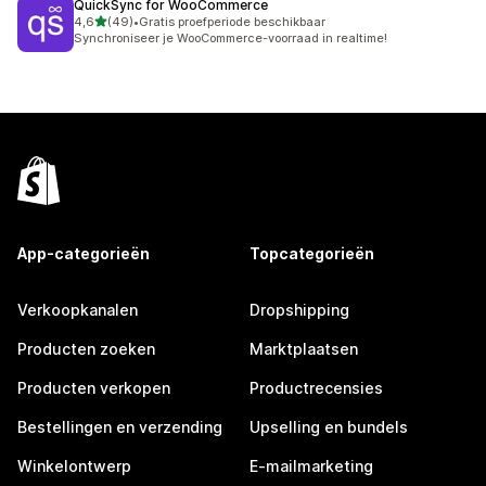
QuickSync for WooCommerce
van 5 sterren
4,6
(49)
•
Gratis proefperiode beschikbaar
49 recensies in totaal
Synchroniseer je WooCommerce-voorraad in realtime!
App-categorieën
Topcategorieën
Verkoopkanalen
Dropshipping
Producten zoeken
Marktplaatsen
Producten verkopen
Productrecensies
Bestellingen en verzending
Upselling en bundels
Winkelontwerp
E-mailmarketing