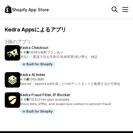
Shopify App Store
Kedra Appsによるアプリ
3個のアプリ
Kedra Checkout
5つ星中
4.8
(496)
•
無料プランあり
合計レビュー数：496件
支払い・配送方法を非表示/名称変更/並び替え・検証
Built for Shopify
Kedra AI Index
5つ星中
4.8
(36)
•
無料
合計レビュー数：36件
llms.txt・agents.md生成｜どのAIアシスタントが集客するか可視化
Kedra Fraud Filter, IP Blocker
5つ星中
4.4
(102)
•
Free plan available
合計レビュー数：102件
Block bots, VPNs, and suspicious visitors to prevent fraud
Built for Shopify