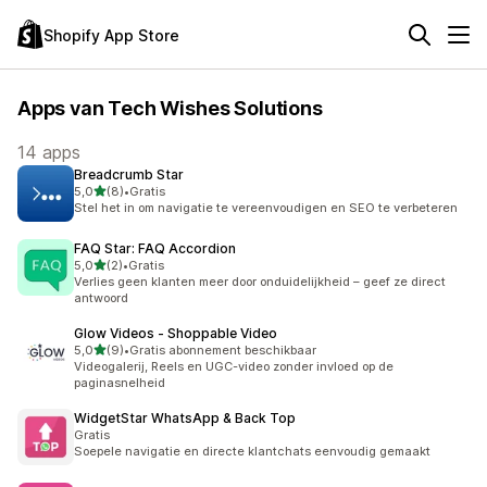
Shopify App Store
Apps van Tech Wishes Solutions
14 apps
Breadcrumb Star
van 5 sterren
5,0
(8)
•
Gratis
8 recensies in totaal
Stel het in om navigatie te vereenvoudigen en SEO te verbeteren
FAQ Star: FAQ Accordion
van 5 sterren
5,0
(2)
•
Gratis
2 recensies in totaal
Verlies geen klanten meer door onduidelijkheid – geef ze direct
antwoord
Glow Videos ‑ Shoppable Video
van 5 sterren
5,0
(9)
•
Gratis abonnement beschikbaar
9 recensies in totaal
Videogalerij, Reels en UGC-video zonder invloed op de
paginasnelheid
WidgetStar WhatsApp & Back Top
Gratis
Soepele navigatie en directe klantchats eenvoudig gemaakt