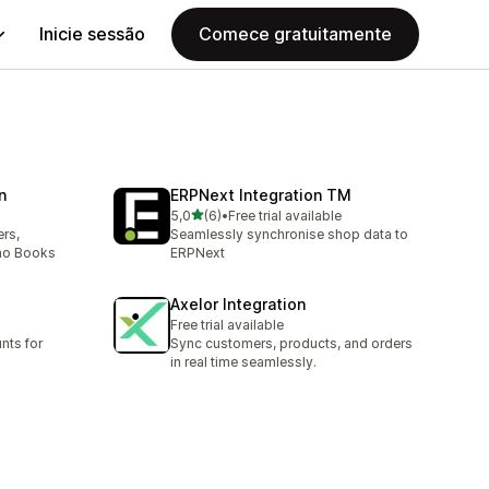
Inicie sessão
Comece gratuitamente
n
ERPNext Integration TM
de 5 estrelas
5,0
(6)
•
Free trial available
6 total de avaliações
rs,
Seamlessly synchronise shop data to
oho Books
ERPNext
Axelor Integration
Free trial available
nts for
Sync customers, products, and orders
in real time seamlessly.