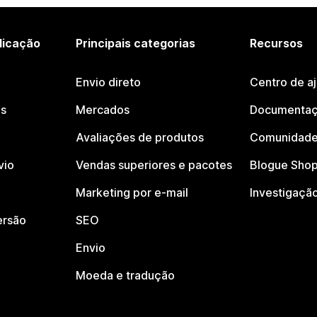
licação
Principais categorias
Recursos
Envio direto
Centro de a
os
Mercados
Documentaç
Avaliações de produtos
Comunidade
vio
Vendas superiores e pacotes
Blogue Shop
Marketing por e-mail
Investigaçã
ersão
SEO
Envio
Moeda e tradução