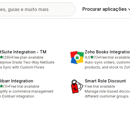
Procurar aplicações
tSuite Integration ‑ TM
Zoho Books Integratio
de 5 estrelas
de 5 estrelas
(29)
•
Free plan available
4,0
(1)
•
Free trial available
total de avaliações
1 total de avaliações
erprise Grade Two-Way NetSuite
Auto-sync orders, custome
a Sync with Custom Flows
products, and stock to Z
libarr Integration
Smart Role Discount
de 5 estrelas
(1)
•
Free trial available
Free trial available
otal de avaliações
mplify e-commerce management
Manage role-based discou
h Dolibarr integration
different customer groups.