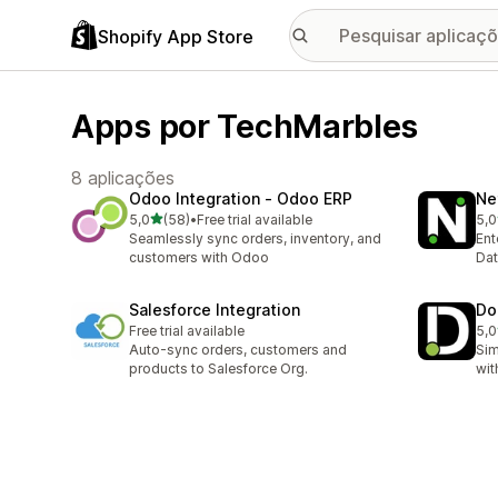
Shopify App Store
Apps por TechMarbles
8 aplicações
Odoo Integration ‑ Odoo ERP
Ne
de 5 estrelas
5,0
(58)
•
Free trial available
5,0
58 total de avaliações
29 
Seamlessly sync orders, inventory, and
Ent
customers with Odoo
Dat
Salesforce Integration
Do
Free trial available
5,0
1 t
Auto-sync orders, customers and
Si
products to Salesforce Org.
wit