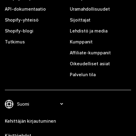
API-dokumentaatio
Uramahdollisuudet
Shopify-yhteisö
Sijoittajat
Shopify-blogi
Lehdistö ja media
Tutkimus
Kumppanit
Affiliate-kumppanit
Oikeudelliset asiat
Palvelun tila
Kehittäjän kirjautuminen
Käyttöehdot