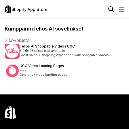
Shopify App Store
KumppaninTellos AI sovellukset
2 sovellusta
Tellos AI Shoppable Videos UGC
/ 5 tähteä
5,0
(26)
•
Free trial available
26 arvostelua yhteensä
Boost sales & shopping experience with shoppable videos
UGC Video Landing Pages
Free
One-click video landing pages