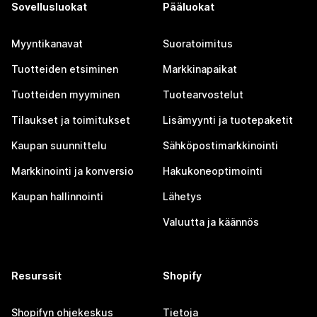
Sovellusluokat
Pääluokat
Myyntikanavat
Suoratoimitus
Tuotteiden etsiminen
Markkinapaikat
Tuotteiden myyminen
Tuotearvostelut
Tilaukset ja toimitukset
Lisämyynti ja tuotepaketit
Kaupan suunnittelu
Sähköpostimarkkinointi
Markkinointi ja konversio
Hakukoneoptimointi
Kaupan hallinnointi
Lähetys
Valuutta ja käännös
Resurssit
Shopify
Shopifyn ohjekeskus
Tietoja