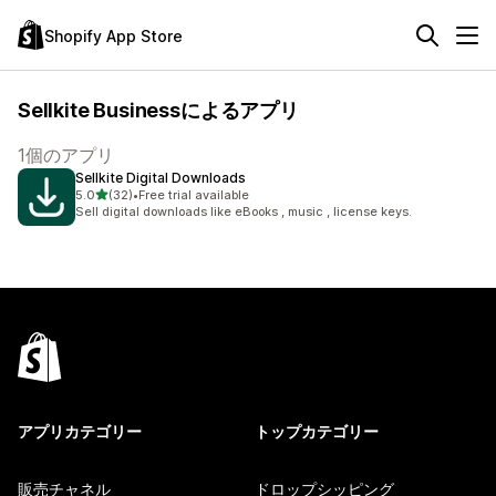
Shopify App Store
Sellkite Businessによるアプリ
1個のアプリ
Sellkite Digital Downloads
5つ星中
5.0
(32)
•
Free trial available
合計レビュー数：32件
Sell digital downloads like eBooks , music , license keys.
アプリカテゴリー
トップカテゴリー
販売チャネル
ドロップシッピング