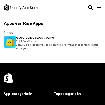
Shopify App Store
Apps van Rise Apps
1 app
Rise Urgency Stock Counter
van 5 sterren
3,9
(4)
•
Gratis
4 recensies in totaal
Eenvoudige tellers voor lage en hoge voorraad met personalisatie
en regels.
App-categorieën
Topcategorieën