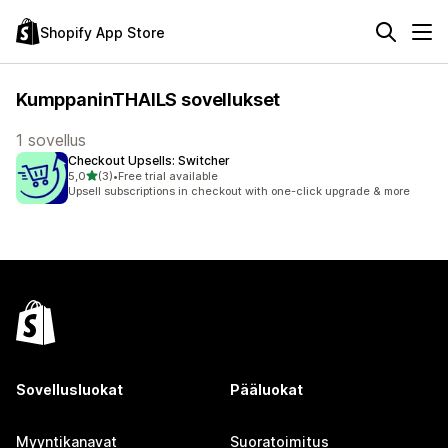
Shopify App Store
KumppaninTHAILS sovellukset
1 sovellus
Checkout Upsells: Switcher
/ 5 tähteä
5,0
(3)
•
Free trial available
3 arvostelua yhteensä
Upsell subscriptions in checkout with one-click upgrade & more
Sovellusluokat
Pääluokat
Myyntikanavat
Suoratoimitus