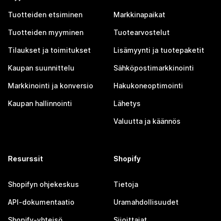
Tuotteiden etsiminen
Markkinapaikat
Tuotteiden myyminen
Tuotearvostelut
Tilaukset ja toimitukset
Lisämyynti ja tuotepaketit
Kaupan suunnittelu
Sähköpostimarkkinointi
Markkinointi ja konversio
Hakukoneoptimointi
Kaupan hallinnointi
Lähetys
Valuutta ja käännös
Resurssit
Shopify
Shopifyn ohjekeskus
Tietoja
API-dokumentaatio
Uramahdollisuudet
Shopify-yhteisö
Sijoittajat