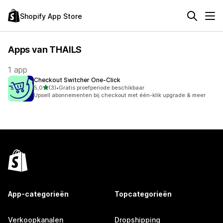
Shopify App Store
Apps van THAILS
1 app
Checkout Switcher One‑Click
van 5 sterren
5,0
(3)
•
Gratis proefperiode beschikbaar
3 recensies in totaal
Upsell abonnementen bij checkout met één-klik upgrade & meer
App-categorieën
Topcategorieën
Verkoopkanalen
Dropshipping