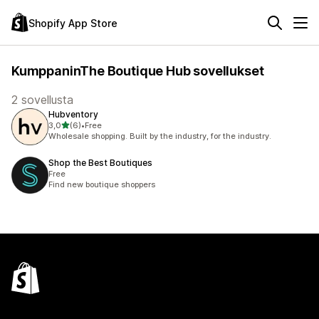
Shopify App Store
KumppaninThe Boutique Hub sovellukset
2 sovellusta
Hubventory
/ 5 tähteä
3,0
(6)
•
Free
6 arvostelua yhteensä
Wholesale shopping. Built by the industry, for the industry.
Shop the Best Boutiques
Free
Find new boutique shoppers