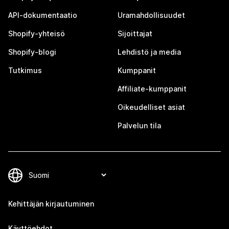
API-dokumentaatio
Uramahdollisuudet
Shopify-yhteisö
Sijoittajat
Shopify-blogi
Lehdistö ja media
Tutkimus
Kumppanit
Affiliate-kumppanit
Oikeudelliset asiat
Palvelun tila
Kehittäjän kirjautuminen
Käyttöehdot