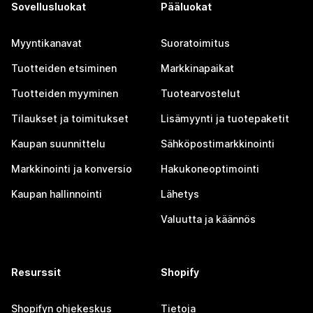
Sovellusluokat
Pääluokat
Myyntikanavat
Suoratoimitus
Tuotteiden etsiminen
Markkinapaikat
Tuotteiden myyminen
Tuotearvostelut
Tilaukset ja toimitukset
Lisämyynti ja tuotepaketit
Kaupan suunnittelu
Sähköpostimarkkinointi
Markkinointi ja konversio
Hakukoneoptimointi
Kaupan hallinnointi
Lähetys
Valuutta ja käännös
Resurssit
Shopify
Shopifyn ohjekeskus
Tietoja