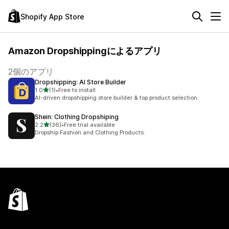
Shopify App Store
Amazon Dropshippingによるアプリ
2個のアプリ
Dropshipping: AI Store Builder
5つ星中
1.0
(1)
•
Free to install
合計レビュー数：1件
AI-driven dropshipping store builder & top product selection.
Shein: Clothing Dropshiping
5つ星中
2.2
(36)
•
Free trial available
合計レビュー数：36件
Dropship Fashion and Clothing Products.