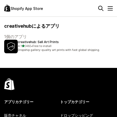
Shopify App Store
creativehubによるアプリ
1個のアプリ
creativehub: Sell Art Prints
5つ星中
4.1
(46)
•
Free to install
合計レビュー数：46件
Dropship gallery-quality art prints with fast global shipping.
アプリカテゴリー
トップカテゴリー
販売チャネル
ドロップシッピング