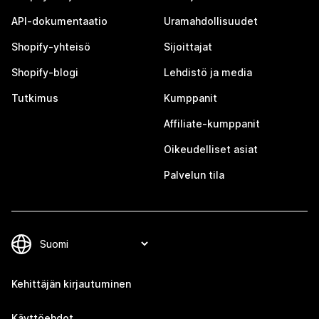
API-dokumentaatio
Uramahdollisuudet
Shopify-yhteisö
Sijoittajat
Shopify-blogi
Lehdistö ja media
Tutkimus
Kumppanit
Affiliate-kumppanit
Oikeudelliset asiat
Palvelun tila
Kehittäjän kirjautuminen
Käyttöehdot