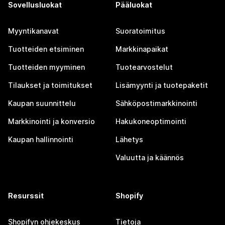
Sovellusluokat
Pääluokat
Myyntikanavat
Suoratoimitus
Tuotteiden etsiminen
Markkinapaikat
Tuotteiden myyminen
Tuotearvostelut
Tilaukset ja toimitukset
Lisämyynti ja tuotepaketit
Kaupan suunnittelu
Sähköpostimarkkinointi
Markkinointi ja konversio
Hakukoneoptimointi
Kaupan hallinnointi
Lähetys
Valuutta ja käännös
Resurssit
Shopify
Shopifyn ohjekeskus
Tietoja