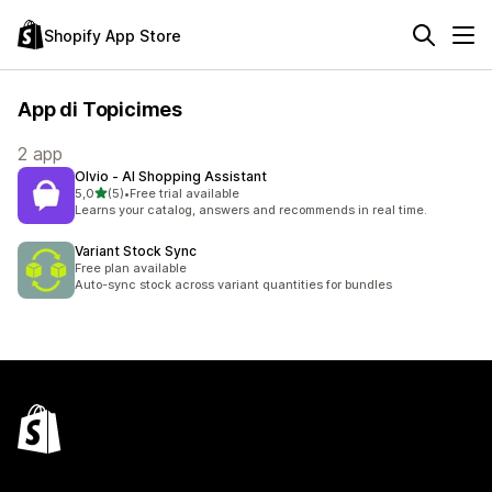
Shopify App Store
App di Topicimes
2 app
Olvio ‑ AI Shopping Assistant
stelle su 5
5,0
(5)
•
Free trial available
5 recensioni totali
Learns your catalog, answers and recommends in real time.
Variant Stock Sync
Free plan available
Auto-sync stock across variant quantities for bundles