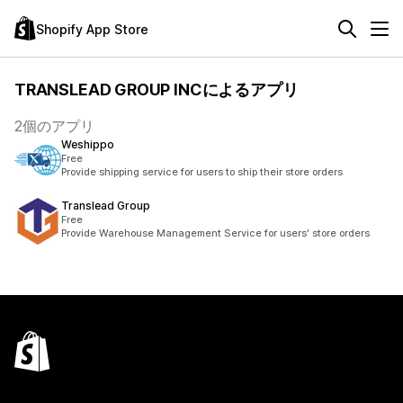
Shopify App Store
TRANSLEAD GROUP INCによるアプリ
2個のアプリ
Weshippo
Free
Provide shipping service for users to ship their store orders
Translead Group
Free
Provide Warehouse Management Service for users' store orders