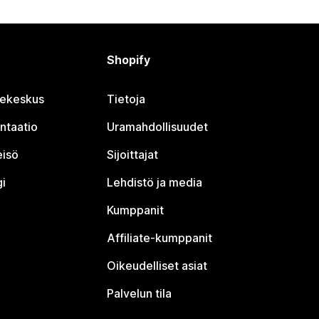
Shopify
jekeskus
Tietoja
ntaatio
Uramahdollisuudet
eisö
Sijoittajat
i
Lehdistö ja media
Kumppanit
Affiliate-kumppanit
Oikeudelliset asiat
Palvelun tila