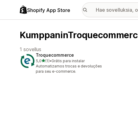
Shopify App Store
KumppaninTroquecommerce
1 sovellus
Troquecommerce
/ 5 tähteä
5,0
(1)
•
Grátis para instalar
1 arvostelua yhteensä
Automatizamos trocas e devoluções
para seu e-commerce.