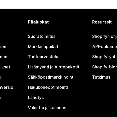
Pääluokat
Resurssit
Suoratoimitus
Shopifyn oh
nen
Markkinapaikat
API-dokume
inen
Tuotearvostelut
Shopify-yht
tukset
Lisämyynti ja tuotepaketit
Shopify-blog
u
Sähköpostimarkkinointi
Tutkimus
nversio
Hakukoneoptimointi
i
Lähetys
Valuutta ja käännös