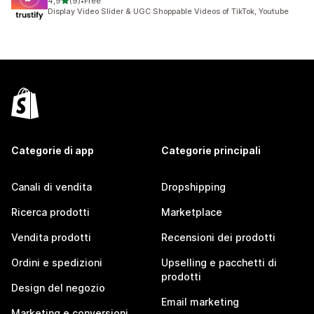
stelle su 5
4,9
(9)
•
Free
9 recensioni totali
Display Video Slider & UGC Shoppable Videos of TikTok, Youtube
Categorie di app
Categorie principali
Canali di vendita
Dropshipping
Ricerca prodotti
Marketplace
Vendita prodotti
Recensioni dei prodotti
Ordini e spedizioni
Upselling e pacchetti di
prodotti
Design del negozio
Email marketing
Marketing e conversioni