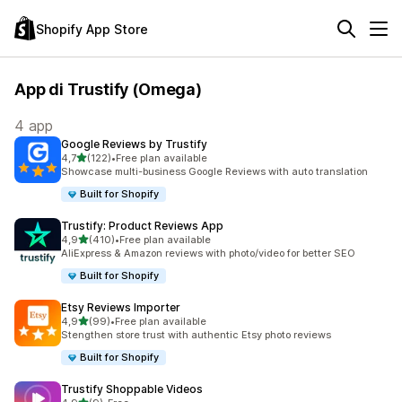
Shopify App Store
App di Trustify (Omega)
4 app
Google Reviews by Trustify
stelle su 5
4,7
(122)
•
Free plan available
122 recensioni totali
Showcase multi-business Google Reviews with auto translation
Built for Shopify
Trustify: Product Reviews App
stelle su 5
4,9
(410)
•
Free plan available
410 recensioni totali
AliExpress & Amazon reviews with photo/video for better SEO
Built for Shopify
Etsy Reviews Importer
stelle su 5
4,9
(99)
•
Free plan available
99 recensioni totali
Stengthen store trust with authentic Etsy photo reviews
Built for Shopify
Trustify Shoppable Videos