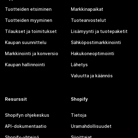
Tuotteiden etsiminen
Markkinapaikat
Tuotteiden myyminen
Tuotearvostelut
Tilaukset ja toimitukset
Lisämyynti ja tuotepaketit
Kaupan suunnittelu
Sähköpostimarkkinointi
Markkinointi ja konversio
Hakukoneoptimointi
Kaupan hallinnointi
Lähetys
Valuutta ja käännös
Resurssit
Shopify
Shopifyn ohjekeskus
Tietoja
API-dokumentaatio
Uramahdollisuudet
Shopify-yhteisö
Sijoittajat