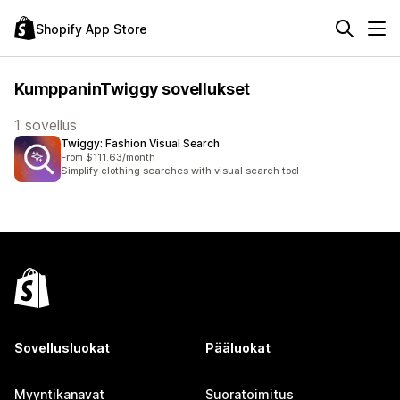
Shopify App Store
KumppaninTwiggy sovellukset
1 sovellus
Twiggy: Fashion Visual Search
From $111.63/month
Simplify clothing searches with visual search tool
Sovellusluokat
Pääluokat
Myyntikanavat
Suoratoimitus