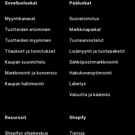
Sovellusluokat
Pääluokat
Myyntikanavat
Suoratoimitus
Tuotteiden etsiminen
Markkinapaikat
Tuotteiden myyminen
Tuotearvostelut
Tilaukset ja toimitukset
Lisämyynti ja tuotepaketit
Kaupan suunnittelu
Sähköpostimarkkinointi
Markkinointi ja konversio
Hakukoneoptimointi
Kaupan hallinnointi
Lähetys
Valuutta ja käännös
Resurssit
Shopify
Shopifyn ohjekeskus
Tietoja