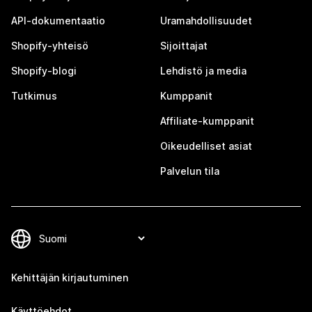
API-dokumentaatio
Uramahdollisuudet
Shopify-yhteisö
Sijoittajat
Shopify-blogi
Lehdistö ja media
Tutkimus
Kumppanit
Affiliate-kumppanit
Oikeudelliset asiat
Palvelun tila
Kehittäjän kirjautuminen
Käyttöehdot