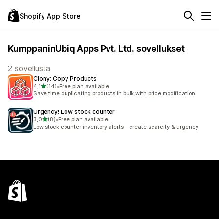
Shopify App Store
KumppaninUbiq Apps Pvt. Ltd. sovellukset
2 sovellusta
Clony: Copy Products
/ 5 tähteä
4,1
(14)
•
Free plan available
14 arvostelua yhteensä
Save time duplicating products in bulk with price modification
Urgency! Low stock counter
/ 5 tähteä
3,0
(8)
•
Free plan available
8 arvostelua yhteensä
Low stock counter inventory alerts—create scarcity & urgency