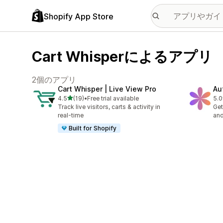
Shopify App Store
Cart Whisperによるアプリ
2個のアプリ
Cart Whisper | Live View Pro
Au
5つ星中
4.5
(19)
•
Free trial available
5.0
合計レビュー数：19件
合
Track live visitors, carts & activity in
Get
real-time
and
Built for Shopify