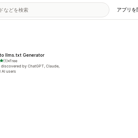
アプリを
to llms.txt Generator
5つ星中
(1)
•
Free
計レビュー数：1件
 discovered by ChatGPT, Claude,
 AI users