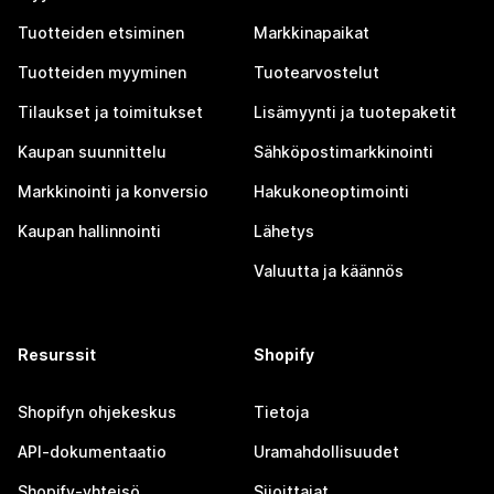
Tuotteiden etsiminen
Markkinapaikat
Tuotteiden myyminen
Tuotearvostelut
Tilaukset ja toimitukset
Lisämyynti ja tuotepaketit
Kaupan suunnittelu
Sähköpostimarkkinointi
Markkinointi ja konversio
Hakukoneoptimointi
Kaupan hallinnointi
Lähetys
Valuutta ja käännös
Resurssit
Shopify
Shopifyn ohjekeskus
Tietoja
API-dokumentaatio
Uramahdollisuudet
Shopify-yhteisö
Sijoittajat