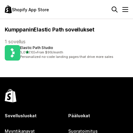
Shopify App Store
KumppaninElastic Path sovellukset
1 sovellus
Elastic Path Studio
/ 5 tähteä
5,0
(10)
•
From $99/month
10 arvostelua yhteensä
Personalized no-code landing pages that drive more sales
Sovellusluokat
Pääluokat
Myyntikanavat
Suoratoimitus