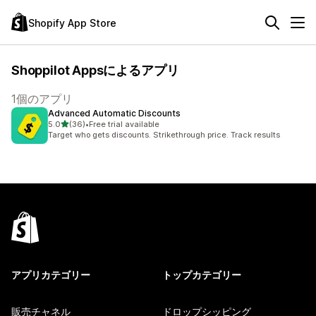
Shopify App Store
Shoppilot Appsによるアプリ
1個のアプリ
Advanced Automatic Discounts
5つ星中
5.0
(36)
•
Free trial available
合計レビュー数：36件
Target who gets discounts. Strikethrough price. Track results
アプリカテゴリー
トップカテゴリー
販売チャネル
ドロップシッピング