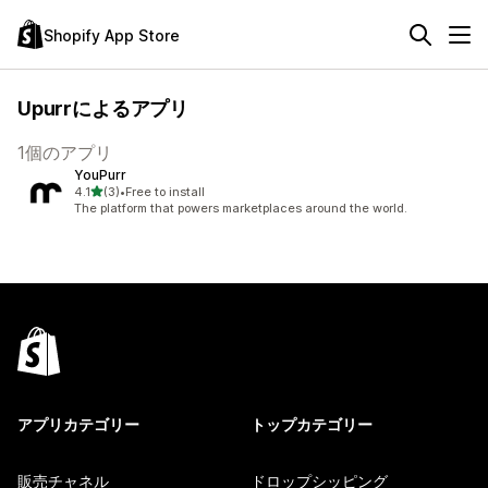
Shopify App Store
Upurrによるアプリ
1個のアプリ
YouPurr
5つ星中
4.1
(3)
•
Free to install
合計レビュー数：3件
The platform that powers marketplaces around the world.
アプリカテゴリー
トップカテゴリー
販売チャネル
ドロップシッピング