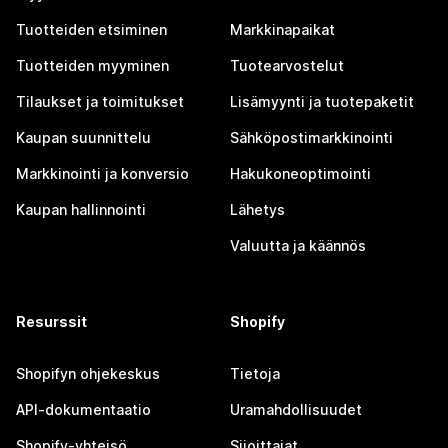
Tuotteiden etsiminen
Markkinapaikat
Tuotteiden myyminen
Tuotearvostelut
Tilaukset ja toimitukset
Lisämyynti ja tuotepaketit
Kaupan suunnittelu
Sähköpostimarkkinointi
Markkinointi ja konversio
Hakukoneoptimointi
Kaupan hallinnointi
Lähetys
Valuutta ja käännös
Resurssit
Shopify
Shopifyn ohjekeskus
Tietoja
API-dokumentaatio
Uramahdollisuudet
Shopify-yhteisö
Sijoittajat