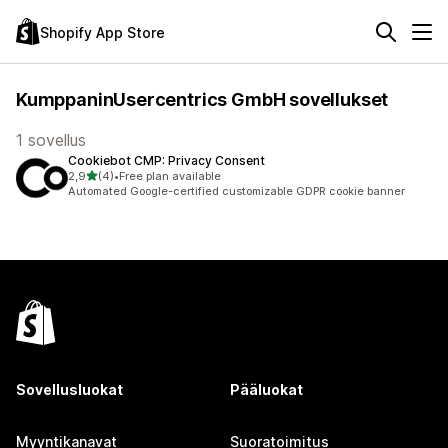
Shopify App Store
KumppaninUsercentrics GmbH sovellukset
1 sovellus
Cookiebot CMP: Privacy Consent
/ 5 tähteä
2,9
(4)
•
Free plan available
4 arvostelua yhteensä
Automated Google-certified customizable GDPR cookie banner
Sovellusluokat
Pääluokat
Myyntikanavat
Suoratoimitus