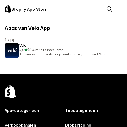
Shopify App Store
Apps van Velo App
1 app
Velo
van 5 sterren
5,0
(1)
•
Gratis te installeren
1 recensies in totaal
Automatiseer en verbeter je winkelbezorgingen met Velo
App-categorieën
Topcategorieën
Verkoopkanalen
Dropshipping