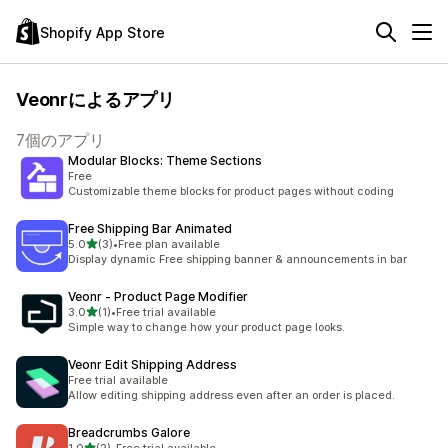
Shopify App Store
Veonrによるアプリ
7個のアプリ
Modular Blocks: Theme Sections
Free
Customizable theme blocks for product pages without coding
Free Shipping Bar Animated
5つ星中
5.0
(3)
•
Free plan available
合計レビュー数：3件
Display dynamic Free shipping banner & announcements in bar
Veonr ‑ Product Page Modifier
5つ星中
3.0
(1)
•
Free trial available
合計レビュー数：1件
Simple way to change how your product page looks.
Veonr Edit Shipping Address
Free trial available
Allow editing shipping address even after an order is placed.
Breadcrumbs Galore
5つ星中