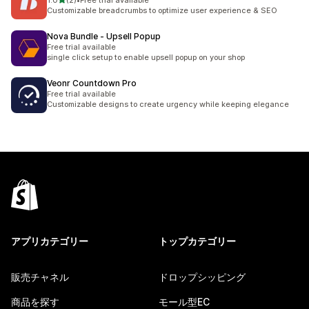
1.0
(2)
•
Free trial available
合計レビュー数：2件
Customizable breadcrumbs to optimize user experience & SEO
Nova Bundle ‑ Upsell Popup
Free trial available
single click setup to enable upsell popup on your shop
Veonr Countdown Pro
Free trial available
Customizable designs to create urgency while keeping elegance
アプリカテゴリー
トップカテゴリー
販売チャネル
ドロップシッピング
商品を探す
モール型EC