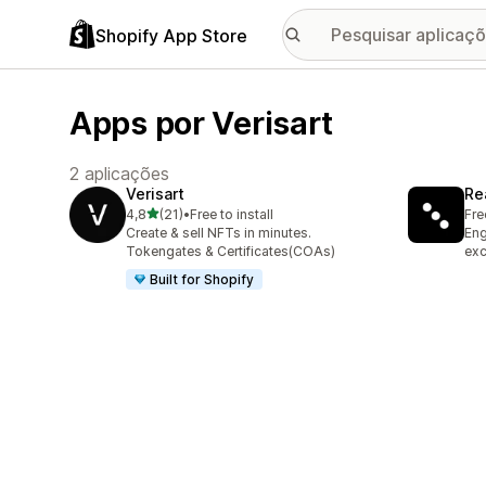
Shopify App Store
Apps por Verisart
2 aplicações
Verisart
Re
de 5 estrelas
4,8
(21)
•
Free to install
Fre
21 total de avaliações
Create & sell NFTs in minutes.
Eng
Tokengates & Certificates(COAs)
exc
Built for Shopify