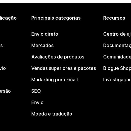
licação
Principais categorias
Recursos
Envio direto
Centro de a
os
Mercados
Documentaç
Avaliações de produtos
Comunidade
vio
Vendas superiores e pacotes
Blogue Shop
Marketing por e-mail
Investigaçã
ersão
SEO
Envio
Moeda e tradução