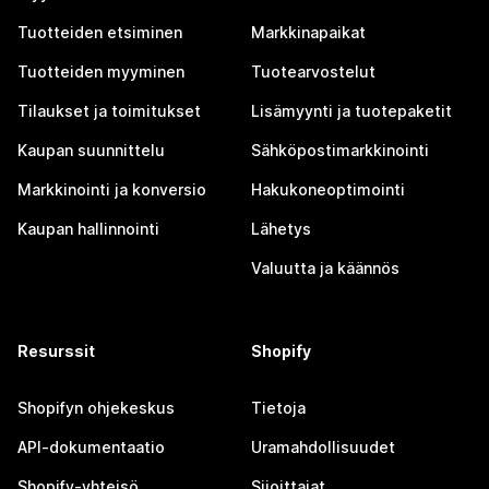
Tuotteiden etsiminen
Markkinapaikat
Tuotteiden myyminen
Tuotearvostelut
Tilaukset ja toimitukset
Lisämyynti ja tuotepaketit
Kaupan suunnittelu
Sähköpostimarkkinointi
Markkinointi ja konversio
Hakukoneoptimointi
Kaupan hallinnointi
Lähetys
Valuutta ja käännös
Resurssit
Shopify
Shopifyn ohjekeskus
Tietoja
API-dokumentaatio
Uramahdollisuudet
Shopify-yhteisö
Sijoittajat