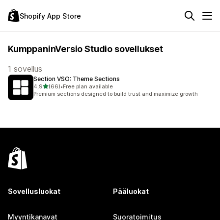
Shopify App Store
KumppaninVersio Studio sovellukset
1 sovellus
Section VSO: Theme Sections
/ 5 tähteä
4,9
(66)
•
Free plan available
66 arvostelua yhteensä
Premium sections designed to build trust and maximize growth
Sovellusluokat
Pääluokat
Myyntikanavat
Suoratoimitus