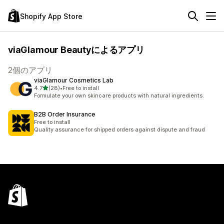
Shopify App Store
viaGlamour Beautyによるアプリ
2個のアプリ
viaGlamour Cosmetics Lab
5つ星中
4.7
(28)
•
Free to install
合計レビュー数：28件
Formulate your own skincare products with natural ingredients.
B2B Order Insurance
Free to install
Quality assurance for shipped orders against dispute and fraud