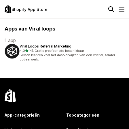
Shopify App Store
Apps van Viral loops
1 app
Viral Loops Referral Marketing
van 5 sterren
4,0
(4)
•
Gratis proefperiode beschikbaar
4 recensies in totaal
Beloon klanten voor het doorverwijzen van een vriend, zonder
codeerwerk.
App-categorieën
Topcategorieën