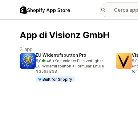
Shopify App Store
App di Visionz GmbH
3 app
EU Widerrufsbutton Pro
Vi
stelle su 5
5,0
(46)
•
Kostenloser Plan verfügbar
5,0
46 recensioni totali
6 r
EU-Widerrufsbutton + Formular: Erfülle
Pri
§ 356a BGB
for
Built for Shopify