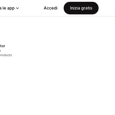
a le app
Accedi
Inizia gratis
tor
e
products