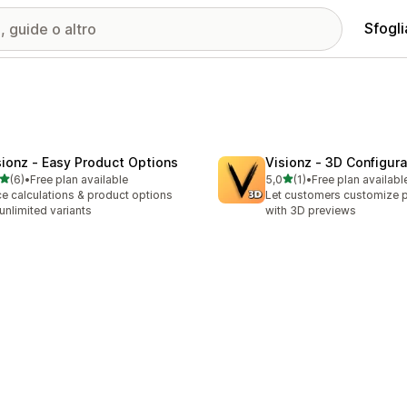
Sfogli
sionz ‑ Easy Product Options
Visionz ‑ 3D Configura
stelle su 5
stelle su 5
(6)
•
Free plan available
5,0
(1)
•
Free plan availabl
ecensioni totali
1 recensioni totali
ce calculations & product options
Let customers customize 
 unlimited variants
with 3D previews