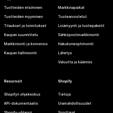
Tuotteiden etsiminen
Markkinapaikat
Tuotteiden myyminen
Tuotearvostelut
Tilaukset ja toimitukset
Lisämyynti ja tuotepaketit
Kaupan suunnittelu
Sähköpostimarkkinointi
Markkinointi ja konversio
Hakukoneoptimointi
Kaupan hallinnointi
Lähetys
Valuutta ja käännös
Resurssit
Shopify
Shopifyn ohjekeskus
Tietoja
API-dokumentaatio
Uramahdollisuudet
Shopify-yhteisö
Sijoittajat