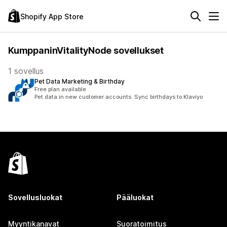
Shopify App Store
KumppaninVitalityNode sovellukset
1 sovellus
Pet Data Marketing & Birthday
Free plan available
Pet data in new customer accounts. Sync birthdays to Klaviyo
Sovellusluokat
Pääluokat
Myyntikanavat
Suoratoimitus