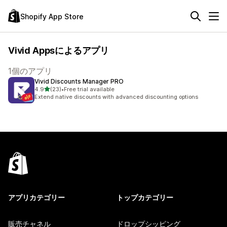
Shopify App Store
Vivid Appsによるアプリ
1個のアプリ
Vivid Discounts Manager PRO
5つ星中
4.9
(23)
•
Free trial available
合計レビュー数：23件
Extend native discounts with advanced discounting options
アプリカテゴリー
トップカテゴリー
販売チャネル
ドロップシッピング