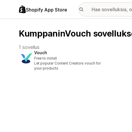
Shopify App Store
KumppaninVouch sovelluks
1 sovellus
Vouch
Free to install
Let popular Content Creators vouch for
your products