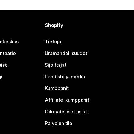
Shopify
jekeskus
Tietoja
ntaatio
Uramahdollisuudet
eisö
Sijoittajat
i
Lehdistö ja media
Kumppanit
Affiliate-kumppanit
Oikeudelliset asiat
Palvelun tila