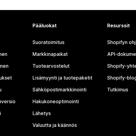
Pääluokat
Resurssit
Suoratoimitus
Shopifyn oh
nen
Markkinapaikat
API-dokume
inen
Tuotearvostelut
Shopify-yht
tukset
Lisämyynti ja tuotepaketit
Shopify-blog
u
Sähköpostimarkkinointi
Tutkimus
nversio
Hakukoneoptimointi
i
Lähetys
Valuutta ja käännös