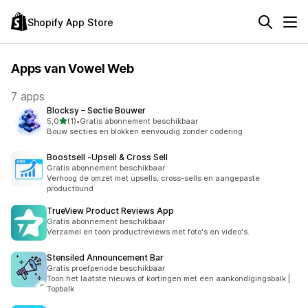
Shopify App Store
Apps van Vowel Web
7 apps
Blocksy – Sectie Bouwer
van 5 sterren
5,0
(1)
•
Gratis abonnement beschikbaar
1 recensies in totaal
Bouw secties en blokken eenvoudig zonder codering
Boostsell ‑Upsell & Cross Sell
Gratis abonnement beschikbaar
Verhoog de omzet met upsells, cross-sells en aangepaste
productbund
TrueView Product Reviews App
Gratis abonnement beschikbaar
Verzamel en toon productreviews met foto's en video's.
Stensiled Announcement Bar
Gratis proefperiode beschikbaar
Toon het laatste nieuws of kortingen met een aankondigingsbalk |
Topbalk