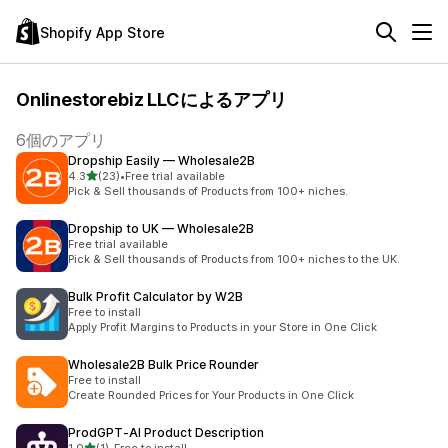
Shopify App Store
Onlinestorebiz LLCによるアプリ
6個のアプリ
Dropship Easily — Wholesale2B
5つ星中
4.3
(23)
•
Free trial available
合計レビュー数：23件
Pick & Sell thousands of Products from 100+ niches.
Dropship to UK — Wholesale2B
Free trial available
Pick & Sell thousands of Products from 100+ niches to the UK.
Bulk Profit Calculator by W2B
Free to install
Apply Profit Margins to Products in your Store in One Click
Wholesale2B Bulk Price Rounder
Free to install
Create Rounded Prices for Your Products in One Click
ProdGPT‑AI Product Description
5つ星中